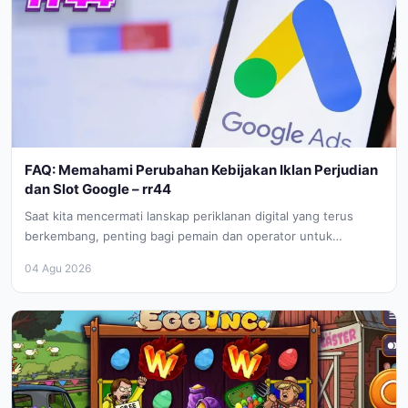
FAQ: Memahami Perubahan Kebijakan Iklan Perjudian
dan Slot Google – rr44
Saat kita mencermati lanskap periklanan digital yang terus
berkembang, penting bagi pemain dan operator untuk
memahami aturan main terbaru. Google...
04 Agu 2026