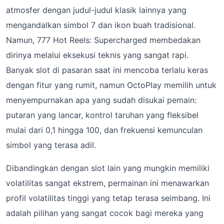
atmosfer dengan judul-judul klasik lainnya yang
mengandalkan simbol 7 dan ikon buah tradisional.
Namun, 777 Hot Reels: Supercharged membedakan
dirinya melalui eksekusi teknis yang sangat rapi.
Banyak slot di pasaran saat ini mencoba terlalu keras
dengan fitur yang rumit, namun OctoPlay memilih untuk
menyempurnakan apa yang sudah disukai pemain:
putaran yang lancar, kontrol taruhan yang fleksibel
mulai dari 0,1 hingga 100, dan frekuensi kemunculan
simbol yang terasa adil.
Dibandingkan dengan slot lain yang mungkin memiliki
volatilitas sangat ekstrem, permainan ini menawarkan
profil volatilitas tinggi yang tetap terasa seimbang. Ini
adalah pilihan yang sangat cocok bagi mereka yang