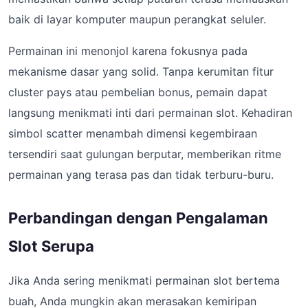
baik di layar komputer maupun perangkat seluler.
Permainan ini menonjol karena fokusnya pada
mekanisme dasar yang solid. Tanpa kerumitan fitur
cluster pays atau pembelian bonus, pemain dapat
langsung menikmati inti dari permainan slot. Kehadiran
simbol scatter menambah dimensi kegembiraan
tersendiri saat gulungan berputar, memberikan ritme
permainan yang terasa pas dan tidak terburu-buru.
Perbandingan dengan Pengalaman
Slot Serupa
Jika Anda sering menikmati permainan slot bertema
buah, Anda mungkin akan merasakan kemiripan