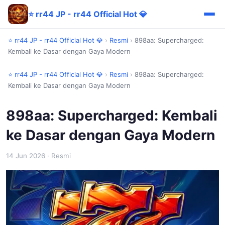
⭐ rr44 JP - rr44 Official Hot 💎
⭐ rr44 JP - rr44 Official Hot 💎
›
Resmi
›
898aa: Supercharged:
Kembali ke Dasar dengan Gaya Modern
⭐ rr44 JP - rr44 Official Hot 💎
›
Resmi
›
898aa: Supercharged:
Kembali ke Dasar dengan Gaya Modern
898aa: Supercharged: Kembali
ke Dasar dengan Gaya Modern
14 Jun 2026
· Resmi