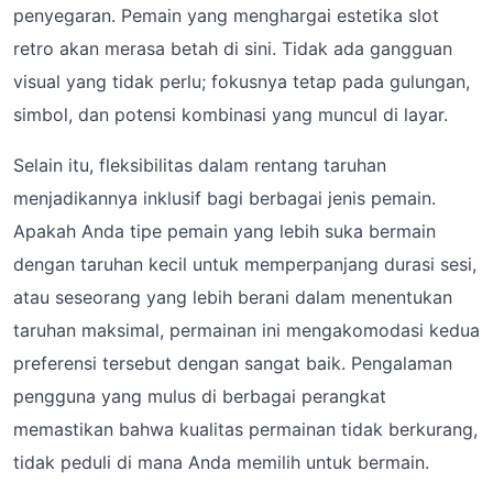
penyegaran. Pemain yang menghargai estetika slot
retro akan merasa betah di sini. Tidak ada gangguan
visual yang tidak perlu; fokusnya tetap pada gulungan,
simbol, dan potensi kombinasi yang muncul di layar.
Selain itu, fleksibilitas dalam rentang taruhan
menjadikannya inklusif bagi berbagai jenis pemain.
Apakah Anda tipe pemain yang lebih suka bermain
dengan taruhan kecil untuk memperpanjang durasi sesi,
atau seseorang yang lebih berani dalam menentukan
taruhan maksimal, permainan ini mengakomodasi kedua
preferensi tersebut dengan sangat baik. Pengalaman
pengguna yang mulus di berbagai perangkat
memastikan bahwa kualitas permainan tidak berkurang,
tidak peduli di mana Anda memilih untuk bermain.