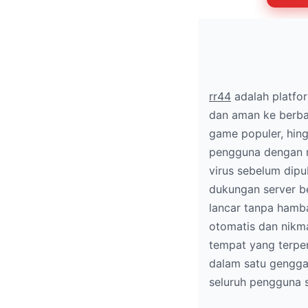
rr44
adalah platfo
dan aman ke berbaga
game populer, hin
pengguna dengan m
virus sebelum dip
dukungan server b
lancar tanpa hamba
otomatis dan nikma
tempat yang terpe
dalam satu genggam
seluruh pengguna s