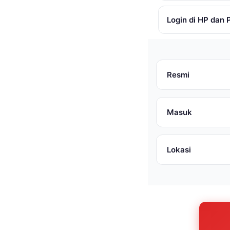
Login di HP dan
Resmi
Masuk
Lokasi