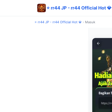
⭐ rr44 JP - rr44 Official Hot 💎
⭐ rr44 JP - rr44 Official Hot 💎
›
Masuk