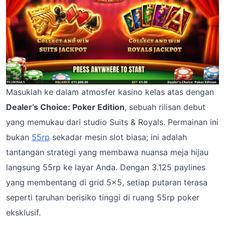
Masuklah ke dalam atmosfer kasino kelas atas dengan
Dealer’s Choice: Poker Edition
, sebuah rilisan debut
yang memukau dari studio Suits & Royals. Permainan ini
bukan
55rp
sekadar mesin slot biasa; ini adalah
tantangan strategi yang membawa nuansa meja hijau
langsung 55rp ke layar Anda. Dengan 3.125 paylines
yang membentang di grid 5×5, setiap putaran terasa
seperti taruhan berisiko tinggi di ruang 55rp poker
eksklusif.