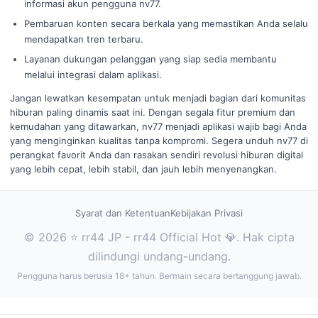
informasi akun pengguna nv77.
Pembaruan konten secara berkala yang memastikan Anda selalu
mendapatkan tren terbaru.
Layanan dukungan pelanggan yang siap sedia membantu
melalui integrasi dalam aplikasi.
Jangan lewatkan kesempatan untuk menjadi bagian dari komunitas
hiburan paling dinamis saat ini. Dengan segala fitur premium dan
kemudahan yang ditawarkan, nv77 menjadi aplikasi wajib bagi Anda
yang menginginkan kualitas tanpa kompromi. Segera unduh nv77 di
perangkat favorit Anda dan rasakan sendiri revolusi hiburan digital
yang lebih cepat, lebih stabil, dan jauh lebih menyenangkan.
Syarat dan Ketentuan
Kebijakan Privasi
© 2026 ⭐ rr44 JP - rr44 Official Hot 💎. Hak cipta
dilindungi undang-undang.
Pengguna harus berusia 18+ tahun. Bermain secara bertanggung jawab.